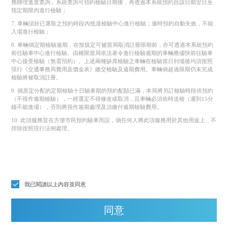
務辦理進度查詢」系統查詢可預約檢驗日期後，再透過本系統預約自該日期翌日至
指定期限內進行檢驗；
7. 車輛須於已選取之預約時段內抵達檢驗中心進行檢驗；逾時預約自動失效，不能
入場進行檢驗；
8. 車輛倘定期檢驗逾期，在按規定可被當局取消註冊限期前，亦可透過本系統預約
前往驗車中心進行檢驗。由權限當局依法著令進行檢驗逾期的車輛應儘快前往驗車
中心接受檢驗（無需預約）。上述兩種缺席檢驗之車輛在檢驗當日到場後均須按照
現行《交通事務局費用及價金表》繳交檢驗及逾期費用。車輛倘超過限期仍未完成
檢驗將被取消註冊。
9. 倘原定分配的定期檢驗十日驗車期的預約配額已滿，本局將另訂檢驗時段供預約
（不視作逾期檢驗），一經選定不得修改或取消，且車輛必須依時送檢（遲到15分
鐘不能進場），否則將視作逾期處理及須繳付逾期檢驗費用。
10. 此項服務旨在方便市民預約驗車而設，倘任何人將此項服務用於其他用途上，不
排除按照現行法例處理。
我已閱讀以上內容並同意
同意